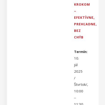
KROKOM
–
EFEKTÍVNE,
PREHĽADNE,
BEZ
CHÝB
Termín:
10.
júl
2025
/
Štvrtok/,
10:00
–
11:30