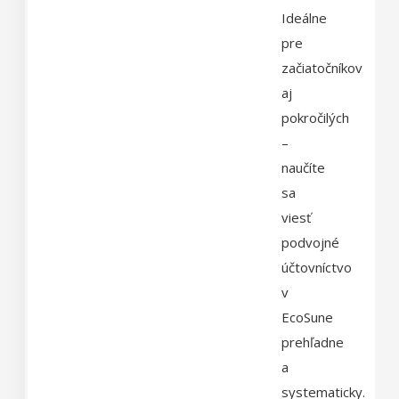
Ideálne
pre
začiatočníkov
aj
pokročilých
–
naučíte
sa
viesť
podvojné
účtovníctvo
v
EcoSune
prehľadne
a
systematicky.