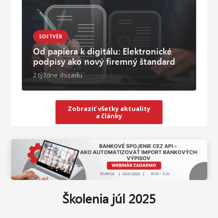
SOFTVÉR
Od papiera k digitálu: Elektronické
podpisy ako nový firemný štandard
2 týždne dozadu
Zobraziť všetky aktuality
a články
Školenia júl 2025