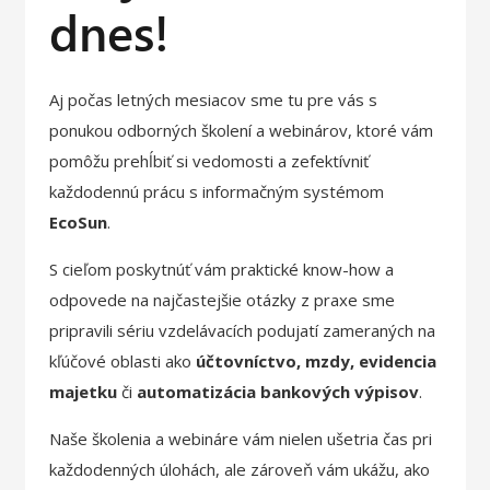
dnes!
Aj počas letných mesiacov sme tu pre vás s
ponukou odborných školení a webinárov, ktoré vám
pomôžu prehĺbiť si vedomosti a zefektívniť
každodennú prácu s informačným systémom
EcoSun
.
S cieľom poskytnúť vám praktické know-how a
odpovede na najčastejšie otázky z praxe sme
pripravili sériu vzdelávacích podujatí zameraných na
kľúčové oblasti ako
účtovníctvo, mzdy, evidencia
majetku
či
automatizácia bankových výpisov
.
Naše školenia a webináre vám nielen ušetria čas pri
každodenných úlohách, ale zároveň vám ukážu, ako