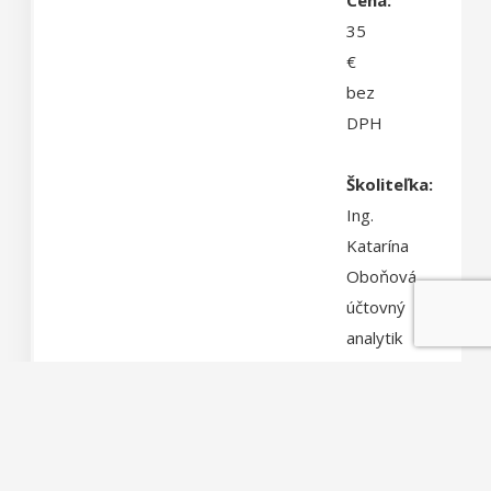
35
€
bez
DPH
Školiteľka:
Ing.
Katarína
Oboňová,
účtovný
analytik
Na
tomto
školení
sa