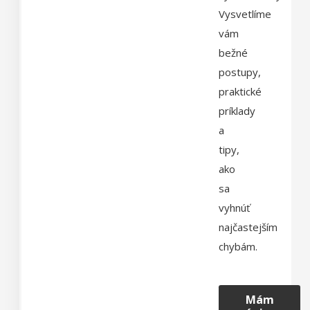
Vysvetlíme
vám
bežné
postupy,
praktické
príklady
a
tipy,
ako
sa
vyhnúť
najčastejším
chybám.
Mám