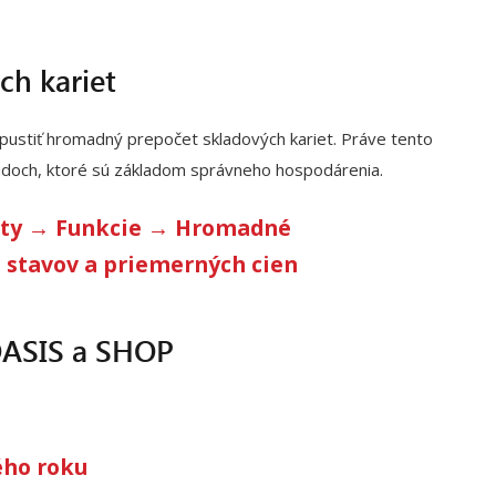
ch kariet
spustiť hromadný prepočet skladových kariet. Práve tento
ladoch, ktoré sú základom správneho hospodárenia.
arty → Funkcie → Hromadné
 stavov a priemerných cien
 OASIS a SHOP
ého roku