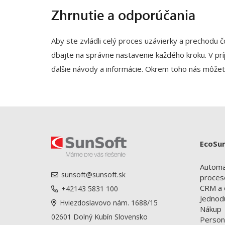
Zhrnutie a odporúčania
Aby ste zvládli celý proces uzávierky a prechodu 
dbajte na správne nastavenie každého kroku. V pr
ďalšie návody a informácie. Okrem toho nás môže
EcoSu
Automat
sunsoft@sunsoft.sk
proces
CRM a 
+42143 5831 100
Jednod
Hviezdoslavovo nám. 1688/15
Nákup
02601 Dolný Kubín Slovensko
Person