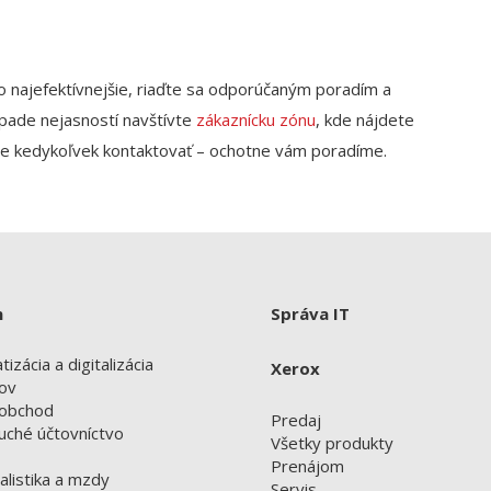
čo najefektívnejšie, riaďte sa odporúčaným poradím a
ípade nejasností navštívte
zákaznícku zónu
, kde nájdete
te kedykoľvek kontaktovať – ochotne vám poradíme.
n
Správa IT
izácia a digitalizácia
Xerox
ov
obchod
Predaj
uché účtovníctvo
Všetky produkty
Prenájom
alistika a mzdy
Servis