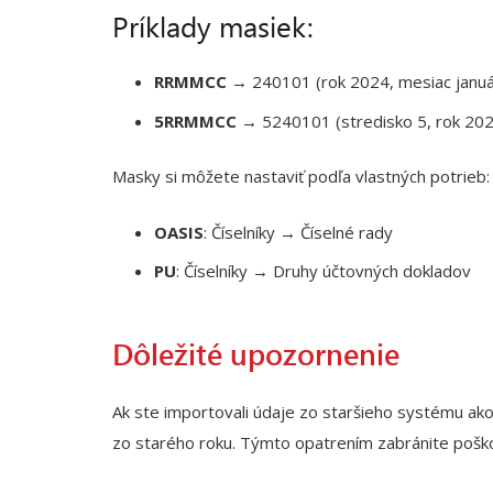
Príklady masiek:
RRMMCC
→ 240101 (rok 2024, mesiac január
5RRMMCC
→ 5240101 (stredisko 5, rok 2024
Masky si môžete nastaviť podľa vlastných potrieb:
OASIS
: Číselníky → Číselné rady
PU
: Číselníky → Druhy účtovných dokladov
Dôležité upozornenie
Ak ste importovali údaje zo staršieho systému ak
zo starého roku. Týmto opatrením zabránite poškod