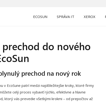
ECOSUN
SPRÁVA IT
XEROX
a prechod do nového
EcoSun
 plynulý prechod na nový rok
 v EcoSune patrí medzi najdôležitejšie kroky, ktoré firmy
ôžete celý proces vybaviť rýchlo, efektívne a hlavne
od, ktorý vás prevedie všetkými krokmi – od prepočtov až