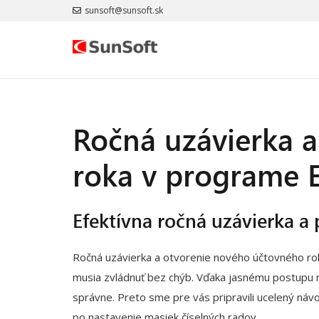
sunsoft@sunsoft.sk
Ročná uzávierka 
roka v programe 
Efektívna ročná uzávierka a
Ročná uzávierka a otvorenie nového účtovného roku
musia zvládnuť bez chýb. Vďaka jasnému postupu m
správne. Preto sme pre vás pripravili ucelený náv
po nastavenie masiek číselných radov.