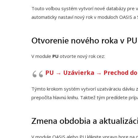
Touto voľbou systém vytvorí nové databázy pre 
automaticky nastaví nový rok v moduloch OASIS a
Otvorenie nového roka v PU
V module
PU
otvorte nový rok cez:
PU → Uzávierka → Prechod do
Týmto krokom systém vytvorí uzatváraciu dávku za
prepočíta hlavnú knihu. Taktiež tým predídete pr
Zmena obdobia a aktualizác
V module OASIS alebo PU kliknite vpravo hore na 