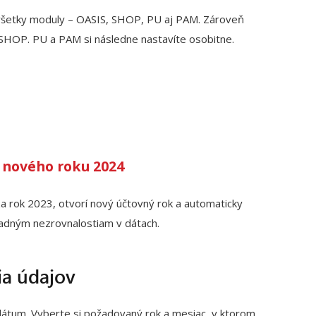
všetky moduly – OASIS, SHOP, PU aj PAM. Zároveň
 SHOP. PU a PAM si následne nastavíte osobitne.
 nového roku 2024
 rok 2023, otvorí nový účtovný rok a automaticky
ípadným nezrovnalostiam v dátach.
ia údajov
dátum. Vyberte si požadovaný rok a mesiac, v ktorom